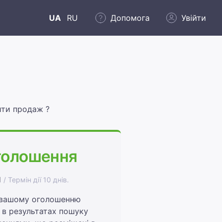
UA
RU
Допомога
Увійти
ити продаж ?
голошення
н
/ Термін дії 10 днів.
 вашому оголошенню
 в результатах пошуку