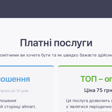
Платні послуги
помітними ви хочете бути та як швидко бажаєте здійсн
олошення
ТОП – о
Ціна 75 гр
Термін дії 10 днів.
олошення
Ця послуга дозволить
 сторінці allmart.
з`являтися періодично