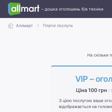
– дошка оголошень б/в техніки
Аллмарт
Платні послуги
На скільки 
VIP – ог
Ціна 100 грн
/ 
З цією послугою ваше ог
відображається на головній