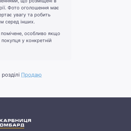
шеннями, що розміщені в
орії. Фото оголошення має
ертає увагу та робить
м серед інших.
 помічене, особливо якщо
у покупця у конкретній
 розділі
Продаю