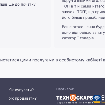
поруч з іншими оголо
пців ще до початку
ТОП в тій самій катег
значок "ТОП", що прив
його більш привабливи
Ваше оголошення буде
воно відповідає запит
категорії товарів.
истатися цими послугами в особистому кабінеті в
Партнери:
Як купувати?
Як продавати?