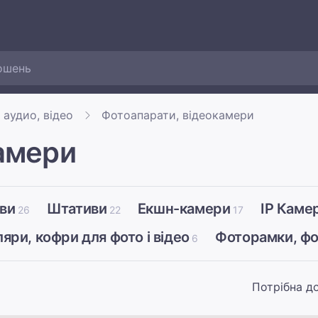
 аудио, відео
Фотоапарати, відеокамери
амери
иви
Штативи
Екшн-камери
IP Каме
26
22
17
яри, кофри для фото і відео
Фоторамки, ф
6
Потрібна д