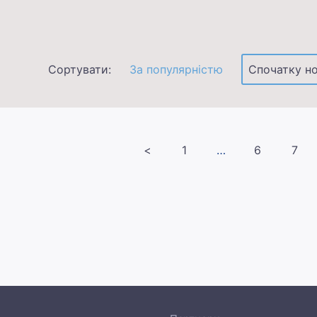
Сортувати:
За популярністю
Спочатку но
<
1
<<
6
7