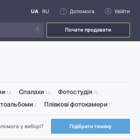
UA
RU
Допомога
Увійти
Почати продавати
ри
Спалахи
Фотостудія
14
13
10
отоальбоми
Плівкові фотокамери
2
1
опомога у виборі?
Підібрати техніку