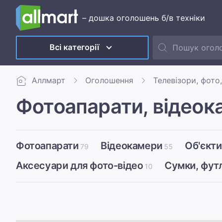
– дошка оголошень б/в техніки
Всі категорії
Аллмарт
Оголошення
Телевізори, фото,
Фотоапарати, відеок
Фотоапарати
Відеокамери
Об'єкт
79
55
Аксесуари для фото-відео
Сумки, футл
10