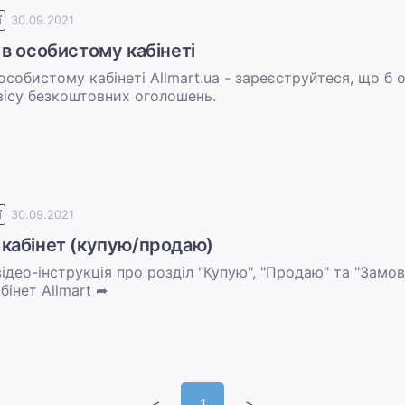
ї
30.09.2021
 в особистому кабінеті
особистому кабінеті Allmart.ua - зареєструйтеся, що б 
вісу безкоштовних оголошень.
ї
30.09.2021
кабінет (купую/продаю)
део-інструкція про розділ "Купую", "Продаю" та "Замов
інет Allmart ➦
<
1
>