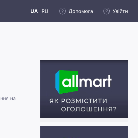
UA
RU
Допомога
Увійти
ння на