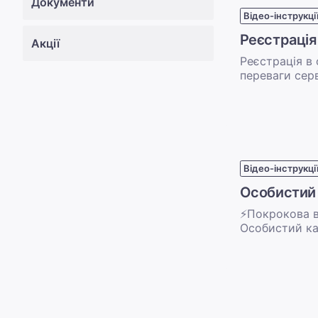
Документи
Відео-інструкці
Реєстрація
Акції
Реєстрація в 
переваги сер
Відео-інструкці
Особистий 
⚡Покрокова ві
Особистий каб