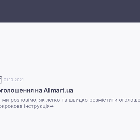
ї
01.10.2021
оголошення на Allmart.ua
о ми розповімо, як легко та швидко розмістити оголоше
Покрокова інструкція➦