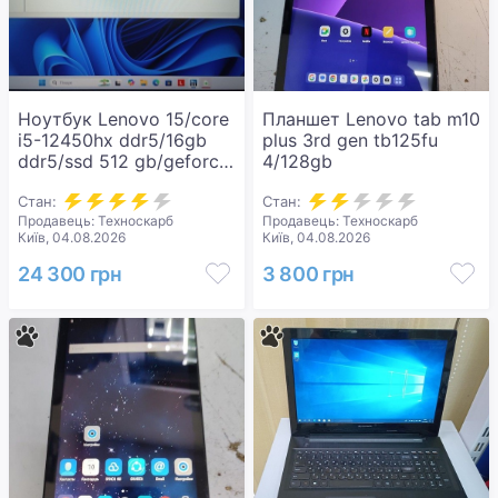
Ноутбук Lenovo 15/core
Планшет Lenovo tab m10
i5-12450hx ddr5/16gb
plus 3rd gen tb125fu
ddr5/ssd 512 gb/geforce
4/128gb
rtx2050 4gb
Стан:
Стан:
Продавець: Техноскарб
Продавець: Техноскарб
Київ, 04.08.2026
Київ, 04.08.2026
24 300 грн
3 800 грн