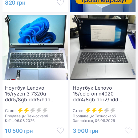
820 грн
Ноутбук Lenovo
Ноутбук Lenovo
15/ryzen 3 7320u
15/celeron n4020
ddr5/8gb ddr5/hdd
ddr4/8gb ddr2/hdd
*відсутній/ssd 512
*відсутній/ssd 256
gb/*інтегрована
Стан:
gb/*інтегрована
Стан:
Продавець: Техноскарб
Продавець: Техноскарб
Київ, 06.08.2026
Запоріжжя, 06.08.2026
10 500 грн
3 900 грн