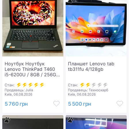
Ноутбук Ноутбук
Планшет Lenovo tab
Lenovo ThinkPad T460
tb311fu 4/128gb
i5-6200U / 8GB / 256GB
SSD — 14" бізнес-
ноутбук Windows 10 Pro
Стан:
Стан:
Продавець: Julia
Продавець: Техноскарб
Fingerprint
Київ, 06.08.2026
Київ, 06.08.2026
5 760 грн
5 500 грн