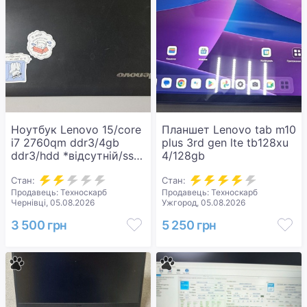
Ноутбук Lenovo 15/core
Планшет Lenovo tab m10
i7 2760qm ddr3/4gb
plus 3rd gen lte tb128xu
ddr3/hdd *відсутній/ssd
4/128gb
120 gb/*інтегрована
Стан:
Стан:
Продавець: Техноскарб
Продавець: Техноскарб
Чернівці, 05.08.2026
Ужгород, 05.08.2026
3 500 грн
5 250 грн