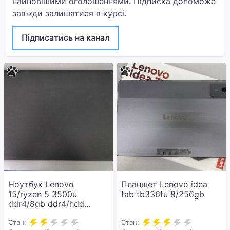
найновішими оголошеннями. Підписка допоможе
завжди залишатися в курсі.
Підписатись на канал
Ноутбук Lenovo
Планшет Lenovo idea
15/ryzen 5 3500u
tab tb336fu 8/256gb
ddr4/8gb ddr4/hdd
*відсутній/ssd 512
gb/*інтегрована
Стан:
Стан: