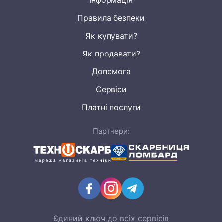
Інформація
настільних комп'ютерів,
планшетів
,
смартфонів
,
серверів та іншої електроніки. Бренд заслужив
Правила безпеки
визнання завдяки своїй якості, інноваційним
Як купувати?
технологіям та надійності пристроїв.
Серед популярних моделей Lenovo можна виділити
Як продавати?
ноутбуки серії ThinkPad, які визнані одними з
Допомога
найнадійніших і найпродуктивніших в індустрії. Вони
вирізняються високою продуктивністю, зручною
Сервіси
клавіатурою, хорошою автономністю та міцним
Платні послуги
корпусом. Бренд також випускає ноутбуки IdeaPad і
Yoga, які користуються популярністю у
Партнери:
користувачів через свої сучасні функції та
елегантний дизайн.
У сфері смартфонів бренд Lenovo пропонує серію
Moto, яка зарекомендувала себе як надійні та
функціональні пристрої. Вони оснащені якісними
камерами, міцними корпусами та потужними
процесорами.
Єдиний ключ до всіх сервісів