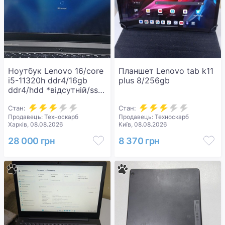
Ноутбук Lenovo 16/core
Планшет Lenovo tab k11
i5-11320h ddr4/16gb
plus 8/256gb
ddr4/hdd *відсутній/ssd
512 gb/geforce rtx3050
4gb
Стан:
Стан:
Продавець: Техноскарб
Продавець: Техноскарб
Харків, 08.08.2026
Київ, 08.08.2026
28 000 грн
8 370 грн