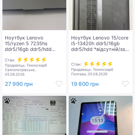
Ноутбук Lenovo
Ноутбук Lenovo 15/core
15/ryzen 5 7235hs
i5-13420h ddr5/16gb
ddr5/16gb ddr5/hdd
ddr5/hdd *відсутній/ssd
*відсутній/ssd 512
512 gb/*інтегрована
gb/geforce rtx3050 6gb
Стан:
Стан:
Продавець: Техноскарб
Продавець: Техноскарб
Святопетрівське,
Полтава, 05.08.2026
05.08.2026
27 990 грн
19 800 грн