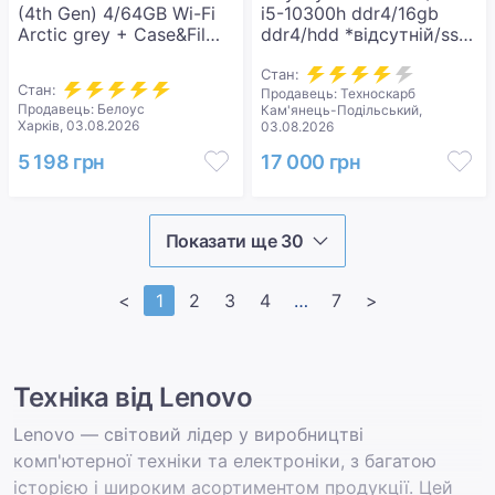
(4th Gen) 4/64GB Wi-Fi
i5-10300h ddr4/16gb
Arctic grey + Case&Film
ddr4/hdd *відсутній/ssd
(ZABU0079UA)
512 gb/geforce gtx1650ti
4gb
Стан:
Стан:
Продавець: Техноскарб
Продавець: Белоус
Кам'янець-Подільський,
Харків, 03.08.2026
03.08.2026
5 198 грн
17 000 грн
Показати ще 30
<
1
2
3
4
>>
7
>
Техніка від Lenovo
Lenovo — світовий лідер у виробництві
комп'ютерної техніки та електроніки, з багатою
історією і широким асортиментом продукції. Цей