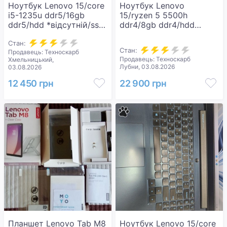
Ноутбук Lenovo 15/core
Ноутбук Lenovo
i5-1235u ddr5/16gb
15/ryzen 5 5500h
ddr5/hdd *відсутній/ssd
ddr4/8gb ddr4/hdd
512 gb/*інтегрована
*відсутній/ssd 512
Стан:
gb/geforce rtx2050 4gb
Стан:
Продавець: Техноскарб
Продавець: Техноскарб
Хмельницький,
Лубни, 03.08.2026
03.08.2026
12 450 грн
22 900 грн
Планшет Lenovo Tab M8
Ноутбук Lenovo 15/core