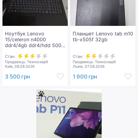
Ноутбук Lenovo
Планшет Lenovo tab m10
15/celeron n4000
tb-x505f 32gb
ddr4/4gb ddr4/hdd 500
gb/*інтегрована
Стан:
Стан:
Продавець: Техноскарб
Продавець: Техноскарб
Київ, 08.08.2026
Львів, 07.08.2026
3 500 грн
1 900 грн