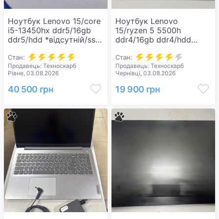
Ноутбук Lenovo 15/core
Ноутбук Lenovo
i5-13450hx ddr5/16gb
15/ryzen 5 5500h
ddr5/hdd *відсутній/ssd
ddr4/16gb ddr4/hdd
512 gb/geforce rtx3050
*відсутній/ssd 512
6gb
Стан:
gb/geforce rtx2050 4gb
Стан:
Продавець: Техноскарб
Продавець: Техноскарб
Рівне, 03.08.2026
Чернівці, 03.08.2026
40 500 грн
19 900 грн