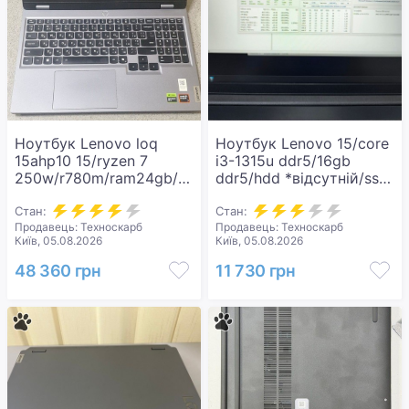
Ноутбук Lenovo loq
Ноутбук Lenovo 15/core
15ahp10 15/ryzen 7
i3-1315u ddr5/16gb
250w/r780m/ram24gb/ssd512gb/gf
ddr5/hdd *відсутній/ssd
rtx5060 8gb
512 gb/*інтегрована
Стан:
Стан:
Продавець: Техноскарб
Продавець: Техноскарб
Київ, 05.08.2026
Київ, 05.08.2026
48 360 грн
11 730 грн