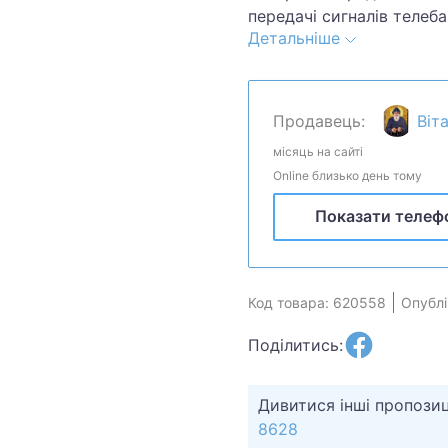
передачі сигналів телеб
Детальніше
річ,особливо нова.Стан 
Продавець:
Віт
місяць на сайті
Online близько день тому
Показати телеф
Код товара: 620558
Опублі
Поділитись:
Дивитися інші пропозиц
8628