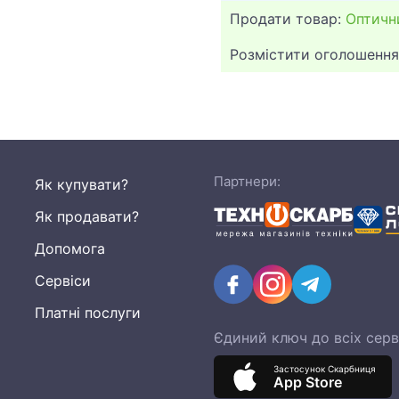
Продати товар:
Оптичн
Розмістити оголошення
Партнери:
Як купувати?
Як продавати?
Допомога
Сервіси
Платні послуги
Єдиний ключ до всіх серв
Застосунок Скарбниця
App Store