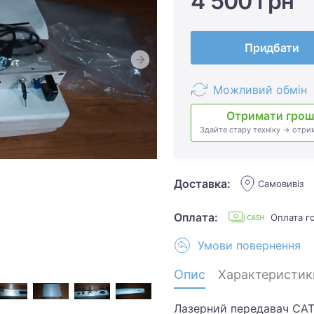
4 500 грн
Придбати
Можливий обмін
Отримати грош
Здайте стару техніку → отри
Доставка:
Самовивіз
Оплата:
Оплата г
Умови повернення
Опис
Характеристик
Лазерний передавач CAT