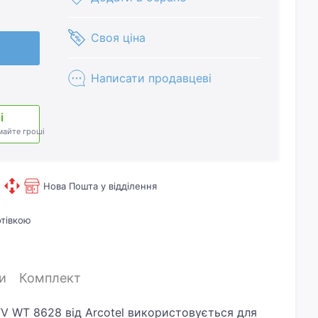
Своя ціна
Написати продавцеві
і
майте гроші
Нова Пошта у відділення
отівкою
и
Комплект
V WT 8628 від Arcotel використовується для