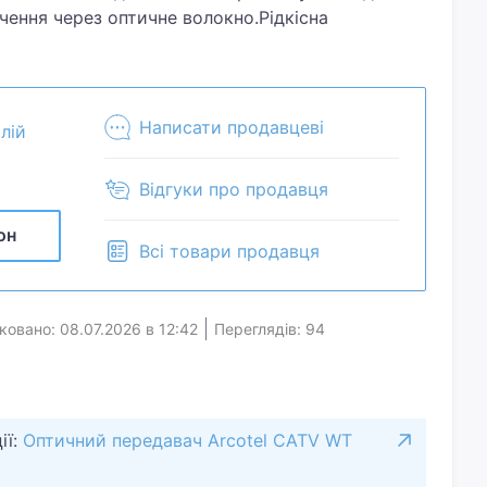
ачення через оптичне волокно.Рідкісна
новий,лише подерта коробка.
Написати продавцеві
алій
Відгуки про продавця
он
Всі товари продавця
ковано: 08.07.2026 в 12:42
Переглядів: 94
ії:
Оптичний передавач Arcotel CATV WT