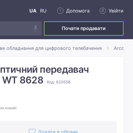
UA
RU
Допомога
Увійти
Почати продавати
ве обладнання для цифрового телебачення
Arcotel
Оптичний передавач
V WT 8628
Код: 620558
(як новий)
Додати в обране