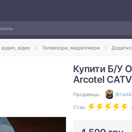
 аудио, відео
Телевізори, медіаплеєри
Додатко
Купити Б/У 
Arcotel CAT
Продавець:
Віталій
Стан: