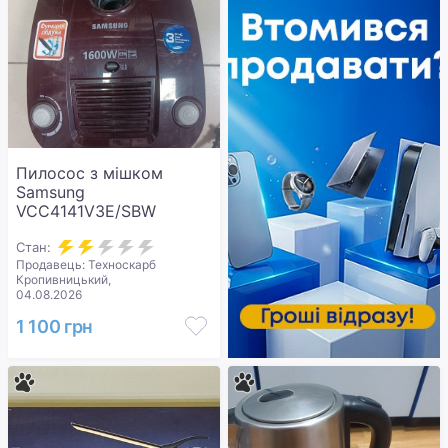
Пилосос з мішком
Samsung
VCC4141V3E/SBW
Стан:
Продавець: Техноскарб
Кропивницький,
04.08.2026
1 100 грн