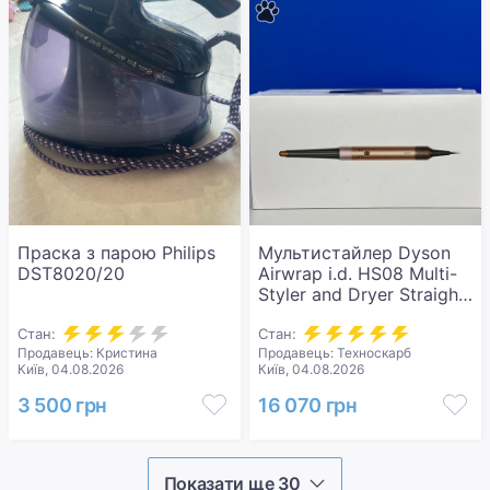
Праска з парою Philips
Мультистайлер Dyson
DST8020/20
Airwrap i.d. HS08 Multi-
Styler and Dryer Straight
to Wavy Ceramic
Стан:
Pink/Rose Gold (601848-
Стан:
Продавець: Кристина
Продавець: Техноскарб
01)
Київ, 04.08.2026
Київ, 04.08.2026
3 500 грн
16 070 грн
Показати ще 30