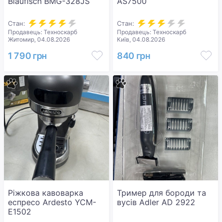
Blaufisch BMG-328JS
AS7500
Стан:
Стан:
Продавець: Техноскарб
Продавець: Техноскарб
Житомир, 04.08.2026
Київ, 04.08.2026
1 790 грн
840 грн
Ріжкова кавоварка
Тример для бороди та
еспресо Ardesto YCM-
вусів Adler AD 2922
E1502