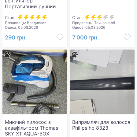
вентилятор
Портативний ручний
акумуляторний
вентилятор X-688 з
Стан:
Стан:
Продавець: Владислав
Продавець: Техноскарб
LED-дисплеєм та USB-
Одеса, 05.08.2026
Одеса, 05.08.2026
зарядкою міні
вентилятор з
290 грн
7 000 грн
регулюванням
швидкості для до
Миючий пилосос з
Випрямляч для волосся
аквафільтром Thomas
Philips hp 8323
SKY XT AQUA-BOX