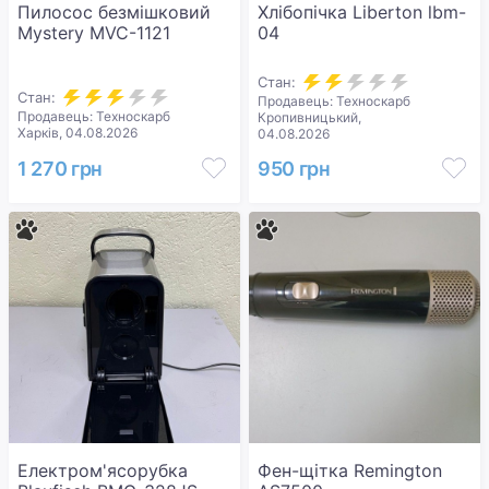
Пилосос безмішковий
Хлібопічка Liberton lbm-
Mystery MVC-1121
04
Стан:
Стан:
Продавець: Техноскарб
Продавець: Техноскарб
Кропивницький,
Харків, 04.08.2026
04.08.2026
1 270 грн
950 грн
Електром'ясорубка
Фен-щітка Remington