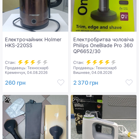
Електрочайник Holmer
Електробритва чоловіча
HKS-220SS
Philips OneBlade Pro 360
QP6652/30
Стан:
Стан:
Продавець: Техноскарб
Продавець: Техноскарб
Кременчук, 04.08.2026
Вишневе, 04.08.2026
260 грн
2 370 грн