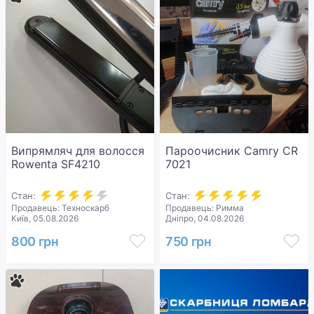
Випрямляч для волосся
Пароочисник Camry CR
Rowenta SF4210
7021
Стан:
Стан:
Продавець: Техноскарб
Продавець: Римма
Київ, 05.08.2026
Дніпро, 04.08.2026
800 грн
750 грн