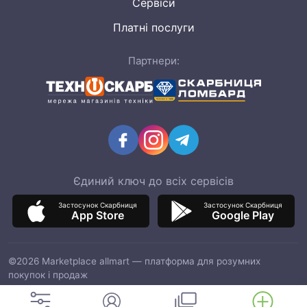
Сервіси
Платні послуги
Партнери:
Єдиний ключ до всіх сервісів
Застосунок Скарбниця
Застосунок Скарбниця
App Store
Google Play
©2026 Marketplace allmart — платформа для розумних
покупок і продаж
ТОВ "ІТМ МАРКЕТ", код ЄДРПОУ 42964597, адреса: 03151, м.
Київ, вул. Смілянська, 8