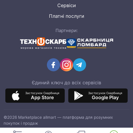
Сервіси
Платні послуги
Партнери:
Єдиний ключ до всіх сервісів
Застосунок Скарбниця
Застосунок Скарбниця
App Store
Google Play
©2026 Marketplace allmart — платформа для розумних
покупок і продаж
ТОВ "ІТМ МАРКЕТ", код ЄДРПОУ 42964597, адреса: 03151, м.