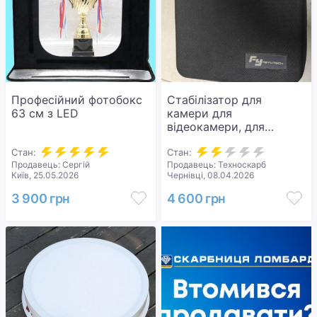
Професійний фотобокс
Стабілізатор для
63 см з LED
камери для
відеокамери, для
фотокамери Feiyutech
Стан:
A2000
Стан:
Продавець: Сергій
Продавець: Техноскарб
Київ, 25.05.2026
Чернівці, 08.04.2026
3 900 грн
4 600 грн