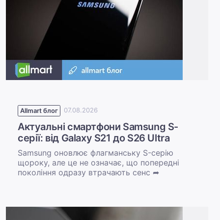
Allmart блог
07.08.2026
Актуальні смартфони Samsung S-
серії: від Galaxy S21 до S26 Ultra
Samsung оновлює флагманську S-серію
щороку, але це не означає, що попередні
покоління одразу втрачають сенс ➦