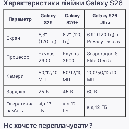
Характеристики лінійки Galaxy S26
Galaxy
Galaxy
Galaxy S26
Параметр
S26
S26+
Ultra
6,3″
6,7″ (120
6,9″ (120 Гц) +
Екран
(120 Гц)
Гц)
Privacy Display
Exynos
Exynos
Snapdragon 8
Процесор
2600
2600
Elite Gen 5
50/12/10
50/12/10
200/50/12/10
Камери
МП
МП
МП
Зарядка
25 Вт
45 Вт
60 Вт
Оперативна
від 12
від 12
від 12 ГБ
пам’ять
ГБ
ГБ
Не хочете переплачувати?