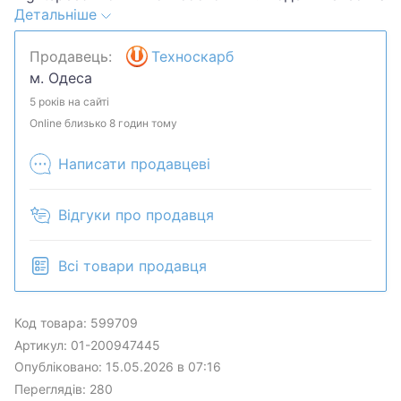
Детальніше
своей надежностью и высокой
производительностью благодаря сенсору HERO
Продавець:
Техноскарб
12K, обеспечивающему точное отслеживание до
м. Одеса
12000 DPI. Мышь имеет легкий вес (99 грамм) и
компактные размеры, что делает ее удобной для
5 років на сайті
длительных игровых сессий. Беспроводное
Online близько 8 годин тому
соединение Lightspeed обеспечивает сверхнизкую
Написати продавцеві
задержку и стабильную связь. Корпус фиолетового
цвета без видимых дефектов. Мышь работает от
одной батарейки AA, обеспечивающей до 250
Відгуки про продавця
часов работы в игровом режиме. Это отличный
вариант для геймеров, ценящих
Всі товари продавця
производительность и свободу от проводов.
Код товара: 599709
Артикул: 01-200947445
Опубліковано: 15.05.2026 в 07:16
Переглядів: 280