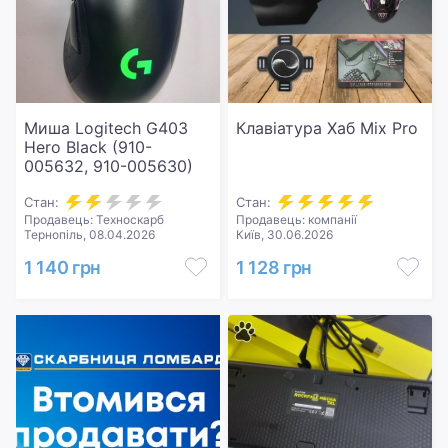
Миша Logitech G403
Клавіатура Хаб Mix Pro
Hero Black (910-
005632, 910-005630)
Стан:
Стан:
Продавець: Техноскарб
Продавець: компанії
Тернопіль, 08.04.2026
Київ, 30.06.2026
1 140 грн
1 128 грн