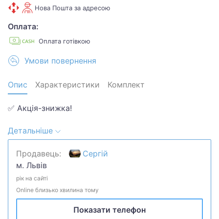
Нова Пошта за адресою
Оплата:
Оплата готівкою
Умови повернення
Опис
Характеристики
Комплект
✅ Акція-знижка!
Детальніше
✅ Двигун подавання для фрезерного столу з віссю
2,8AX, напруга 220 В, зусилля подавання 135
Продавець:
Сергій
фунтів, для фрезерного верстата Bridgeport.
м. Львів
* Характеристики та опис:
рік на сайті
Online близько хвилина тому
* Стан: Новий.
Показати телефон