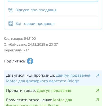
* В наявності 1шт.
Відгуки про продавця
* Відправлення і ціна обговорюється, торг
присутній.
Всі товари продавця
* Двигун подавання для фрезерного столу 2,8AX
220 В — стабільна та точна автоматизація
Код товара: 542100
подавання для верстатів Bridgeport.
Опубліковано: 24.12.2025 в 20:37
Переглядів: 717
* Двигун подавання для фрезерного стола з віссю
2,8AX призначений для автоматизації
Поділитись:
поздовжнього та поперечного подавання на
фрезерних верстатах, включно з обладнанням типу
Дивитися інші пропозиції:
Двигун подавання
Bridgeport і сумісними моделями.
Motor для фрезерного верстата Bridge
* Пристрій забезпечує стабільне, рівномірне
Продати товар:
Двигун подавання
переміщення робочого стола, підвищуючи точність
оброблення та знижуючи навантаження на
Розмістити оголошення:
Motor для
оператора під час серійних і тривалих операцій.
фрезерного верстата Bridge