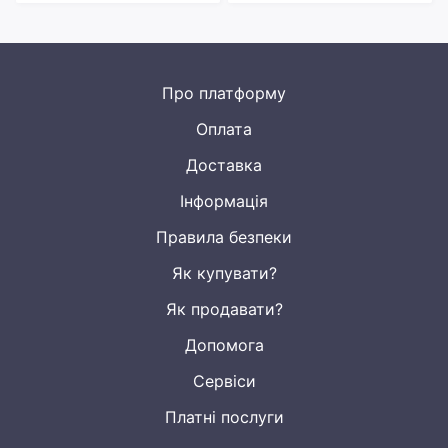
оброблення, серійного виробництва деталей і
завдань, що вимагають високої повторюваності.
Автоматизація подавання також знижує фізичне
навантаження на оператора та підвищує загальний
Про платформу
рівень безпеки робочого процесу, позаяк виключає
Оплата
різкі рухи та нерівномірне зусилля під час ручного
подавання.
Доставка
Інформація
* Простота встановлення й експлуатації: Двигун
подавання розроблений з урахуванням зручності
Правила безпеки
монтажу й обслуговування. Він легко
Як купувати?
встановлюється на сумісні фрезерні столи та не
вимагає складних налаштувань. Інтуїтивно
Як продавати?
зрозуміле керування дає змогу швидко
Допомога
адаптуватися до роботи навіть за мінімального
досвіду використання автоматизованих систем
Сервіси
подавання.
Платні послуги