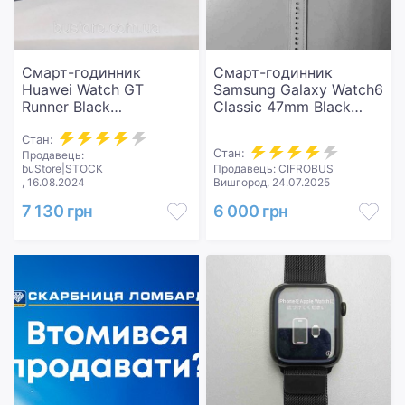
Смарт-годинник
Смарт-годинник
Huawei Watch GT
Samsung Galaxy Watch6
Runner Black
Classic 47mm Black
(55028109)
(SM-R960NZKA)
Стан:
Стан:
Продавець:
buStore|STOCK
Продавець: CIFROBUS
, 16.08.2024
Вишгород, 24.07.2025
7 130 грн
6 000 грн