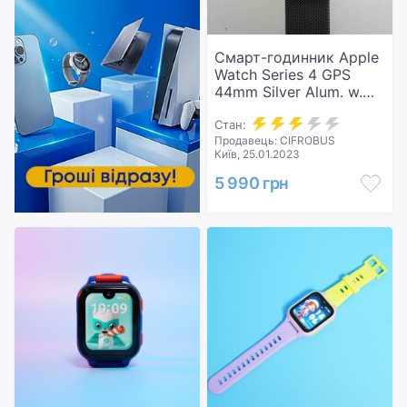
Смарт-годинник Apple
Watch Series 4 GPS
44mm Silver Alum. w.
White Sport b. Silver
Alum...
Стан:
Продавець: CIFROBUS
Київ, 25.01.2023
5 990 грн