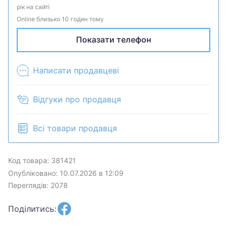
навіть визначати артеріальний тиск і рівень кисню
рік на сайті
в крові. Також підтримуються повідомлення про
Online близько 10 годин тому
дзвінки та повідомлення зі смартфона і управління
Показати телефон
його камерою.
Фітнес браслет Smart Band M5 з вимірюванням
тиску для Android і iOS. Компактний дизайн,
Написати продавцеві
кольоровий екран, управління через мобільний
додаток через Bluetooth.
Відгуки про продавця
Вбудовані наступні функції:
Крокомір
Всі товари продавця
Пульсометр
Підрахунок пройденої відстані і калорій
Характеристики:
Код товара: 381421
Bluetooth 5.0
Опубліковано: 10.07.2026 в 12:09
Ємність батареї: 135 mAh
Переглядів: 2078
Водонепроникність: IP68
Матеріал браслета: силікон
Поділитись:
Сумісність: Android, iOS
Комплектація: браслет, магнітна зарядка,