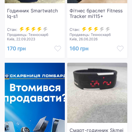
Годинник Smartwatch
Фітнес браслет Fitness
lq-s1
Tracker mi115+
Стан:
Стан:
Продавець: Техноскарб
Продавець: Техноскарб
Київ, 22.09.2023
Київ, 26.06.2026
170 грн
160 грн
Смарт-годинник Skmei