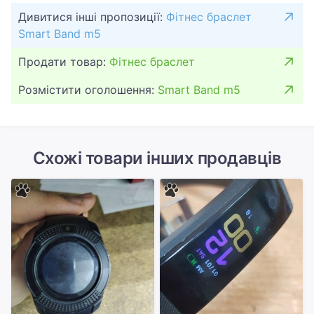
інструкція, коробка. Продаж по предоплаті.
Дивитися інші пропозиції:
Фітнес браслет
Smart Band m5
Продати товар:
Фітнес браслет
Розмістити оголошення:
Smart Band m5
Схожі товари інших продавців