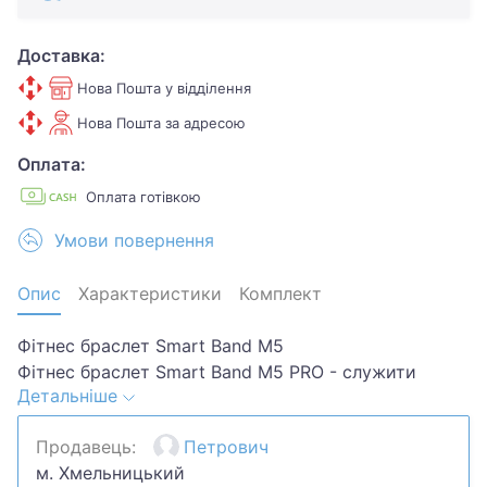
Доставка:
Нова Пошта у відділення
Нова Пошта за адресою
Оплата:
Оплата готівкою
Умови повернення
Опис
Характеристики
Комплект
Фітнес браслет Smart Band M5
Фітнес браслет Smart Band M5 PRO - служити
Детальніше
монітором здоров'я і допоможе вам краще
зрозуміти рівень вашого фітнесу.
Продавець:
Петрович
Може оцінювати якість сну, рахувати кроки,
м. Хмельницький
калорії і відстань, вимірювати частоту пульсу і